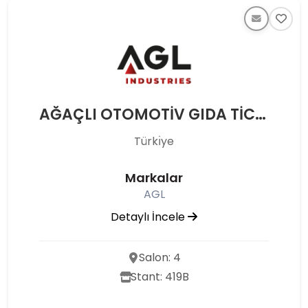
AĞAÇLI OTOMOTİV GIDA TİCARET VE SANAYİ A.Ş.
Türkı̇ye
Markalar
AGL
Detaylı İncele
Salon: 4
Stant: 419B