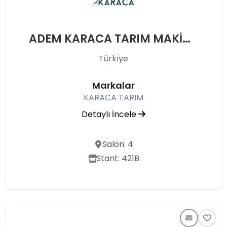
ADEM KARACA TARIM MAKİNALARI SANAYİ VE TİCARET LİMİTED ŞİRKETİ
Türkı̇ye
Markalar
KARACA TARIM
Detaylı İncele
Salon: 4
Stant: 421B