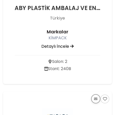
ABY PLASTİK AMBALAJ VE ENERJİ SAN. TİC. A.Ş.
Türkı̇ye
Markalar
KİMPACK
Detaylı İncele
Salon: 2
Stant: 240B