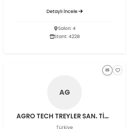
Detaylı İncele
Salon: 4
Stant: 422B
AG
AGRO TECH TREYLER SAN. TİC. LTD. ŞTİ.
Türkı̇ye