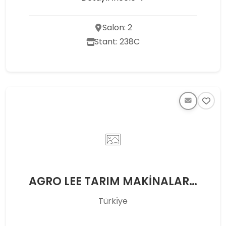
Salon: 2
Stant: 238C
AGRO LEE TARIM MAKİNALARI PAZARLAMA DIŞ TİCARET A.Ş.
Türkı̇ye