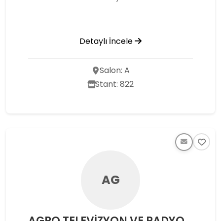
Detaylı İncele
Salon: A
Stant: 822
AG
AGRO TELEVİZYON VE RADYO YAYINCILIK A.Ş.