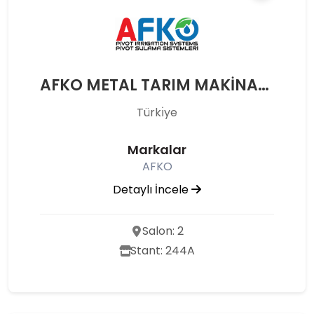
AFKO METAL TARIM MAKİNALARI LİMİTED ŞİRKETİ
Türkı̇ye
Markalar
AFKO
Detaylı İncele
Salon: 2
Stant: 244A