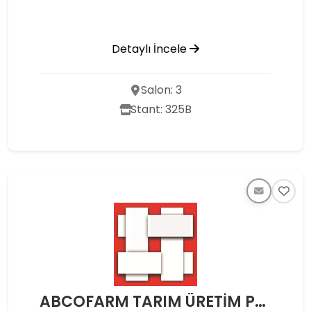
Detaylı İncele
Salon: 3
Stant: 325B
ABCOFARM TARIM ÜRETİM PAZARLAMA TİC. A.Ş.