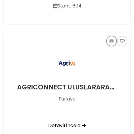
Stant: 604
AGRİCONNECT ULUSLARARASI MEDYA DAN. ORG. LTD. ŞTİ.
Türkı̇ye
Detaylı İncele