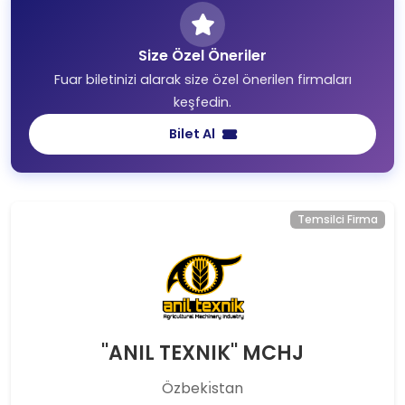
Size Özel Öneriler
Fuar biletinizi alarak size özel önerilen firmaları
keşfedin.
Bilet Al
Temsilci Firma
''ANIL TEXNIK'' MCHJ
Özbekı̇stan