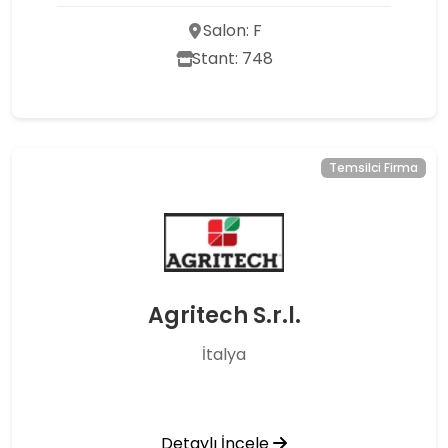
Salon: F
Stant: 748
Temsilci Firma
Agritech S.r.l.
İtalya
Detaylı İncele