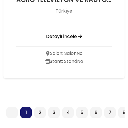
Türkı̇ye
Detaylı İncele
Salon: SalonNo
Stant: StandNo
1
2
3
4
5
6
7
8